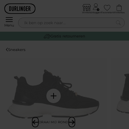
Skip to content
Winkels
Inloggen
Favorieten
Winkeltas
0
Menu
Gratis retourneren
Sneakers
DRAAI MIJ ROND