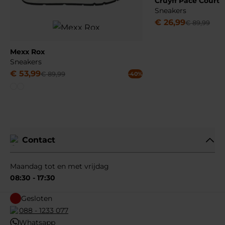
Cruyff Pace Court
Sneakers
€
26
,
99
€
89
,
99
Mexx Rox
Sneakers
€
53
,
99
€
89
,
99
-40%
Contact
Maandag tot en met vrijdag
08:30 - 17:30
Gesloten
088 - 1233 077
Whatsapp