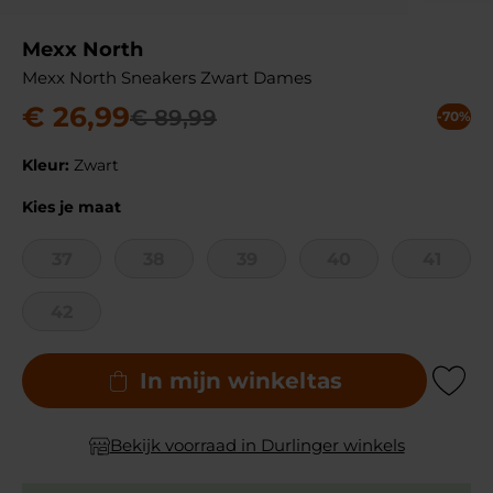
Mexx North
Mexx North Sneakers Zwart Dames
€
26
,
99
€
89
,
99
-70%
Kleur:
Zwart
Kies je maat
37
38
39
40
41
42
In mijn winkeltas
Add to Wishli
Bekijk voorraad in Durlinger winkels