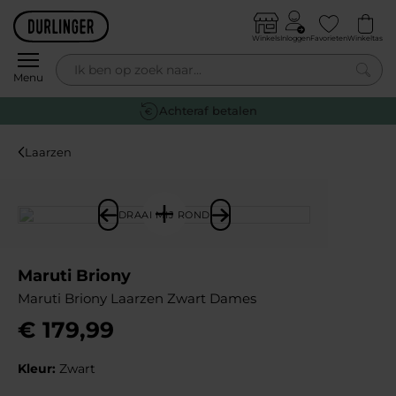
Skip to content
Winkels
Inloggen
Favorieten
Winkeltas
0
Menu
Achteraf betalen
Laarzen
DRAAI MIJ ROND
Maruti Briony
Maruti Briony Laarzen Zwart Dames
€
179
,
99
Kleur:
Zwart