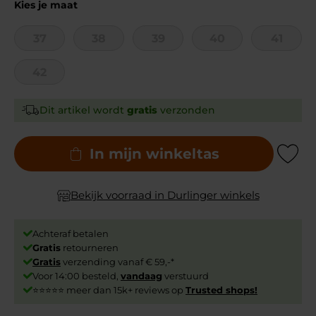
Kies je maat
37
38
39
40
41
42
Dit artikel wordt
gratis
verzonden
In mijn winkeltas
Add to Wishli
Bekijk voorraad in Durlinger winkels
Achteraf betalen
Gratis
retourneren
Gratis
verzending vanaf € 59,-*
Voor 14:00 besteld,
vandaag
verstuurd
⭐⭐⭐⭐⭐ meer dan 15k+ reviews op
Trusted shops!