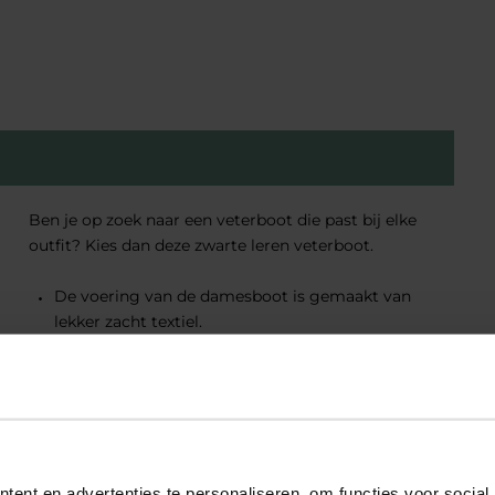
Ben je op zoek naar een veterboot die past bij elke
outfit? Kies dan deze zwarte leren veterboot.
De voering van de damesboot is gemaakt van
lekker zacht textiel.
De damesboot heeft een veter- en ritssluiting.
De robuuste zool geeft de boot een extra gave
look!
eriaal
ent en advertenties te personaliseren, om functies voor social