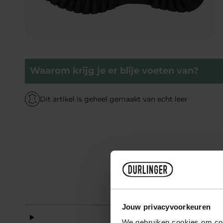
Waarom krijg je er blije voeten van?
Dit artikel is geheel gemaakt van echt leer
Jouw privacyvoorkeuren
Mat
We gebruiken cookies om cont