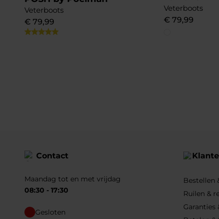
Veterboots
Veterboots
€
79
,
99
€
79
,
99
Contact
Klante
Maandag tot en met vrijdag
Bestellen
08:30 - 17:30
Ruilen & r
Garanties 
Gesloten