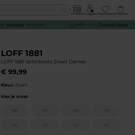
Winkels
Inloggen
Favorieten
Winkeltas
0
eld,
vandaag
verstuurd
4,69⭐⭐⭐⭐⭐
Trusted shops
euw
euw
euw
euw
e
e
e
e
LOFF 1881
LOFF 1881 Veterboots Zwart Dames
€
99
,
99
Kleur:
Zwart
Kies je maat
36
37
38
39
40
41
42
43