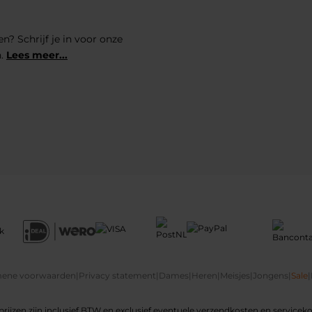
n? Schrijf je in voor onze
n.
Lees meer...
ene voorwaarden
|
Privacy statement
|
Dames
|
Heren
|
Meisjes
|
Jongens
|
Sale
|
 prijzen zijn inclusief BTW en exclusief eventuele verzendkosten en servicek