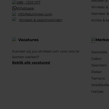
Betalen &
088 - 1233 077
Winkels &
Whatsapp
Member &
info@durlinger.com
Winkels & openingstijden
Acties & k
Vacatures
Merke
Kunnen wij jou strikken om voor ons te
Xsensible
komen werken?
Gabor
Bekijk alle vacatures!
Skechers
Rieker
Tamaris
Waldläufe
Hartjes