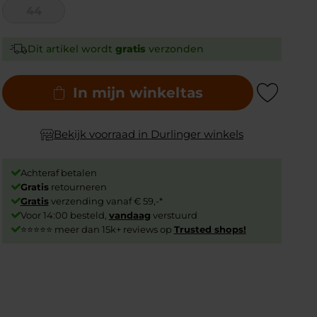
44
Dit artikel wordt
gratis
verzonden
In mijn winkeltas
Add to Wishlist
Bekijk voorraad in Durlinger winkels
Achteraf betalen
Gratis
retourneren
Gratis
verzending vanaf € 59,-*
Voor 14:00 besteld,
vandaag
verstuurd
⭐⭐⭐⭐⭐ meer dan 15k+ reviews op
Trusted shops!