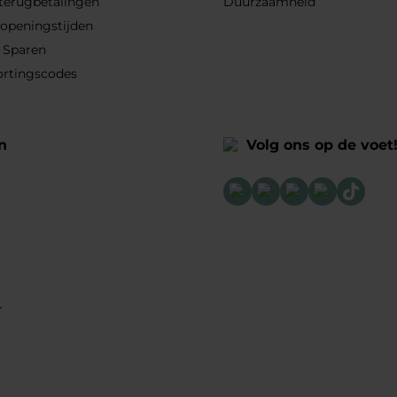
 terugbetalingen
Duurzaamheid
 openingstijden
 Sparen
ortingscodes
n
Volg ons op de voet
r