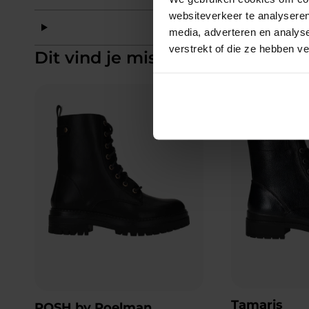
websiteverkeer te analyseren
Mat
media, adverteren en analys
verstrekt of die ze hebben v
Dit vind je misschien ook leuk
Add to Wishlist
Tamaris
POSH by Poelman