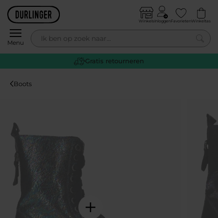
Skip to content
Winkels
Inloggen
Favorieten
Winkeltas
0
Menu
Gratis retourneren
Boots