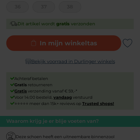
36
37
38
Dit artikel wordt
gratis
verzonden
In mijn winkeltas
Add to Wishli
Bekijk voorraad in Durlinger winkels
Achteraf betalen
Gratis
retourneren
Gratis
verzending vanaf € 59,-*
Voor 14:00 besteld,
vandaag
verstuurd
⭐⭐⭐⭐⭐ meer dan 15k+ reviews op
Trusted shops!
Waarom krijg je er blije voeten van?
Deze schoen heeft een uitneembare binnenzool