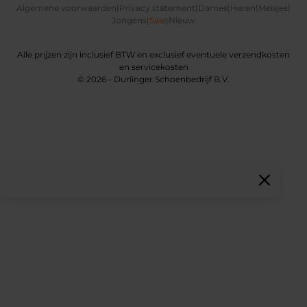
Algemene voorwaarden
|
Privacy statement
|
Dames
|
Heren
|
Meisjes
|
Jongens
|
Sale
|
Nieuw
Alle prijzen zijn inclusief BTW en exclusief eventuele verzendkosten
en servicekosten
© 2026 - Durlinger Schoenbedrijf B.V.