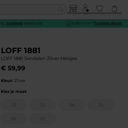
Winkels
Inloggen
Favorieten
Winkeltas
0
eld,
vandaag
verstuurd
4,69⭐⭐⭐⭐⭐
Trusted shops
euw
euw
euw
euw
e
e
e
e
LOFF 1881
LOFF 1881 Sandalen Zilver Meisjes
€
59
,
99
Kleur:
Zilver
Kies je maat
32
33
34
35
36
37