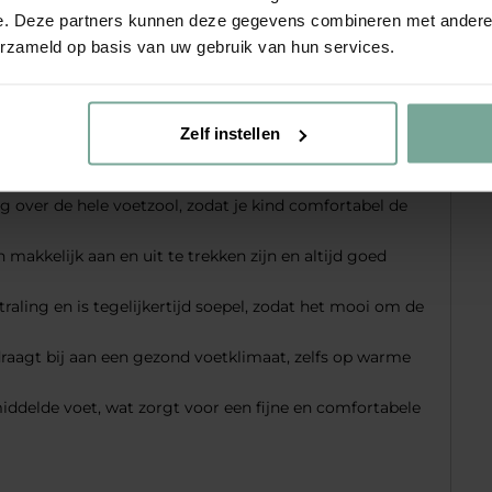
alen voor meisjes
e. Deze partners kunnen deze gegevens combineren met andere i
erzameld op basis van uw gebruik van hun services.
tallic glans zijn een vrolijke toevoeging aan elke
en. De glimmende zilveren kleur geeft een feestelijke
t ontwerp is zowel stijlvol als praktisch, met een
Zelf instellen
jdens het lopen en spelen bieden deze sandalen een
ersteund en tegelijkertijd voldoende bewegingsvrijheid
g over de hele voetzool, zodat je kind comfortabel de
 makkelijk aan en uit te trekken zijn en altijd goed
traling en is tegelijkertijd soepel, zodat het mooi om de
draagt bij aan een gezond voetklimaat, zelfs op warme
iddelde voet, wat zorgt voor een fijne en comfortabele