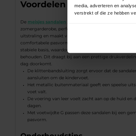
Voordelen LOFF 1881 sand
media, adverteren en analys
verstrekt of die ze hebben v
De
meisjes sandalen
van
Loff 1881
in zilver met een me
zomergarderobe, perfect voor avontuurlijke dagen buit
uitstraling en maakt van elke stap een klein feestje. He
comfortabele pasvorm die de voetjes goed omsluit. Ti
stabiele basis, waardoor de voetjes rustig worden ond
behouden. Dit draagt bij aan een prettige drukverdelin
dag doorkomt.
De klittenbandsluiting zorgt ervoor dat de sandalen
aansluiten om de kindervoet.
Het metallic buitenmateriaal geeft een speelse uits
voet valt.
De voering van leer voelt zacht aan op de huid en 
dagen.
Met voetwijdte G passen deze sandalen bij een gem
pasvorm.
Onderhoudstips