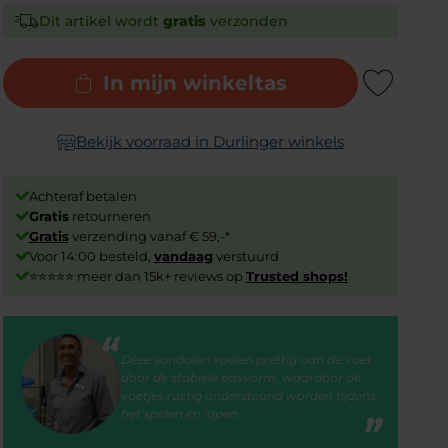
Dit artikel wordt
gratis
verzonden
In mijn winkeltas
Add to Wishlist
Bekijk voorraad in Durlinger winkels
Achteraf betalen
Gratis
retourneren
Gratis
verzending vanaf € 59,-*
Voor 14:00 besteld,
vandaag
verstuurd
⭐⭐⭐⭐⭐ meer dan 15k+ reviews op
Trusted shops!
Deze sandalen voelen prettig aan de voet
door de stabiele pasvorm, waardoor de
voetjes rustig ondersteund worden tijdens
het spelen en lopen.