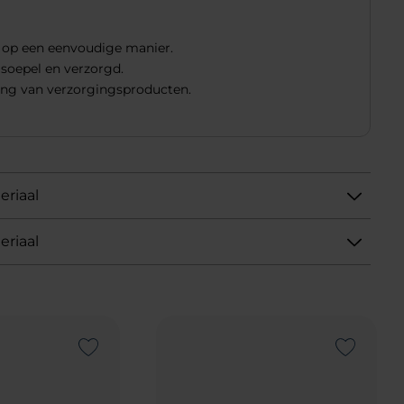
 op een eenvoudige manier.
 soepel en verzorgd.
ing van verzorgingsproducten.
eriaal
eriaal
Add to Wishlist
Add to Wishlist