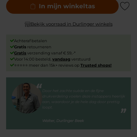
In mijn winkeltas
Add to Wishli
Bekijk voorraad in Durlinger winkels
Achteraf betalen
Gratis
retourneren
Gratis
verzending vanaf € 59,-*
Voor 14:00 besteld,
vandaag
verstuurd
⭐⭐⭐⭐⭐ meer dan 15k+ reviews op
Trusted shops!
Door het zachte suède en de fijne
drukverdeling voelen deze instappers heerlijk
aan, waardoor je de hele dag door prettig
loopt.
Walter, Durlinger Beek