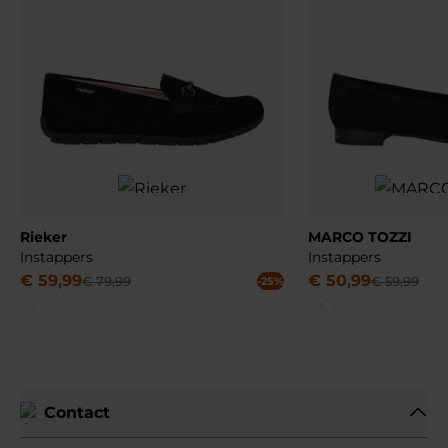
Rieker
MARCO TOZZI
Instappers
Instappers
€
59
,
99
€
50
,
99
€
79
,
99
€
59
,
99
-25%
Contact