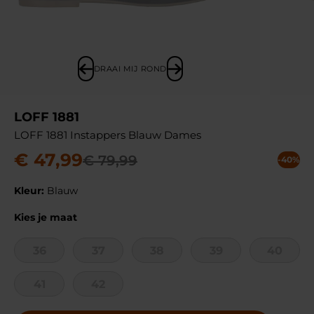
DRAAI MIJ ROND
LOFF 1881
LOFF 1881 Instappers Blauw Dames
€
47
,
99
€
79
,
99
-40%
Kleur:
Blauw
Kies je maat
36
37
38
39
40
41
42