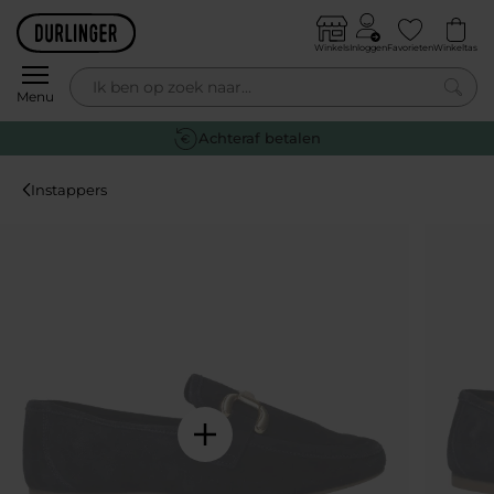
Skip to content
Winkels
Inloggen
Favorieten
Winkeltas
0
Menu
Achteraf betalen
Instappers