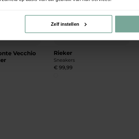
Zelf instellen
Rieker
onte Vecchio
er
Sneakers
€
99
,
99