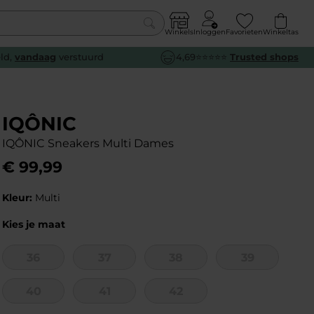
Winkels
Inloggen
Favorieten
Winkeltas
0
eld,
vandaag
verstuurd
4,69⭐⭐⭐⭐⭐
Trusted shops
euw
euw
euw
euw
e
e
e
e
IQÔNIC
IQÔNIC Sneakers Multi Dames
€
99
,
99
Kleur:
Multi
Kies je maat
36
37
38
39
40
41
42