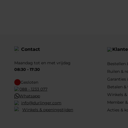
Contact
Klante
Maandag tot en met vrijdag
Bestellen
08:30 - 17:30
Ruilen & r
Garanties 
Gesloten
Betalen &
088 - 1233 077
Winkels &
Whatsapp
Member &
info@durlinger.com
Winkels & openingstijden
Acties & k