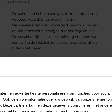
platformzool.
De schoenen hebben een gevormd en uitneembaar
voetbed, waardoor ze extra fijn zitten.
De sneakers zijn ook gepolsterd, hierdoor bieden
de schoenen extra stevigheid rondom je enkels.
De sneakers zijn daarnaast ook nog voorzien van
een verharde hiel. Dit zorgt voor extra stevigheid
tijdens het lopen!
eriaal
eriaal
ent en advertenties te personaliseren, om functies voor social
. Ook delen we informatie over uw gebruik van onze site met on
e. Deze partners kunnen deze gegevens combineren met andere i
Add to Wishlist
Add to Wishlist
erzameld op basis van uw gebruik van hun services.