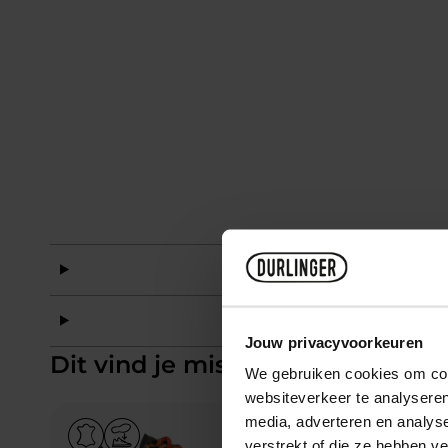
Mat
Mat
Jouw privacyvoorkeuren
Dit vind je misschien ook leuk
We gebruiken cookies om cont
websiteverkeer te analyseren
media, adverteren en analys
Add to Wishlist
verstrekt of die ze hebben v