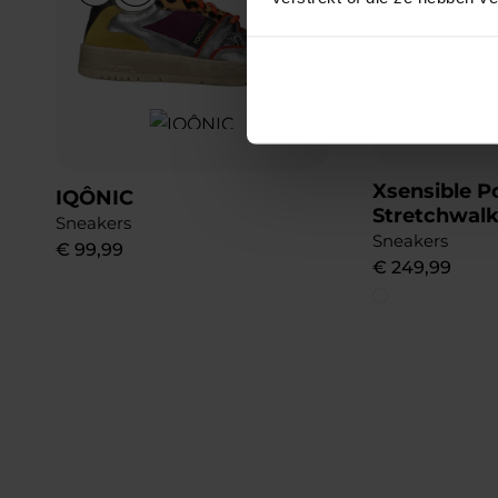
Xsensible P
IQÔNIC
Stretchwalk
Sneakers
Sneakers
€
99
,
99
€
249
,
99