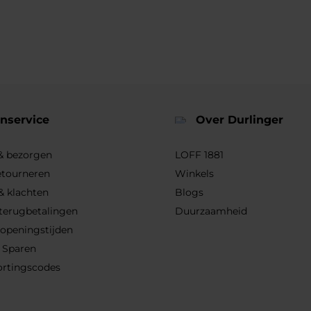
nservice
Over Durlinger
 & bezorgen
LOFF 1881
etourneren
Winkels
& klachten
Blogs
 terugbetalingen
Duurzaamheid
 openingstijden
 Sparen
ortingscodes