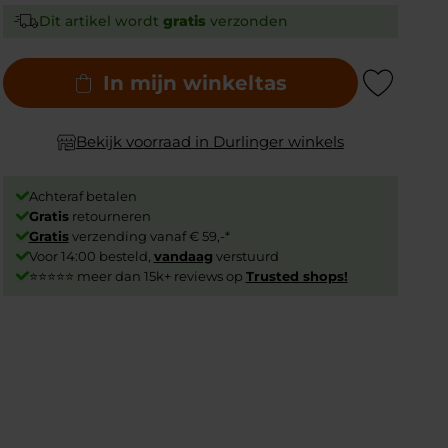
Dit artikel wordt
gratis
verzonden
In mijn winkeltas
Add to Wishlist
Bekijk voorraad in Durlinger winkels
Achteraf betalen
Gratis
retourneren
Gratis
verzending vanaf € 59,-*
Voor 14:00 besteld,
vandaag
verstuurd
⭐⭐⭐⭐⭐ meer dan 15k+ reviews op
Trusted shops!