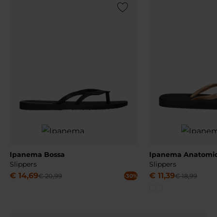
Add to Wishlist
Ipanema Bossa
Ipanema Anatomic
Slippers
Slippers
€
14
,
69
€
11
,
39
€
20
,
99
€
18
,
99
-30%