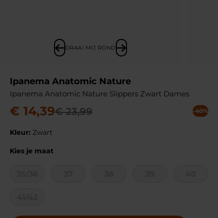
DRAAI MIJ ROND
Ipanema Anatomic Nature
Ipanema Anatomic Nature Slippers Zwart Dames
€
14
,
39
€
23
,
99
-40%
Kleur:
Zwart
Kies je maat
35/36
37
38
39
40
41/42