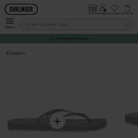
Skip to content
Winkels
Inloggen
Favorieten
Winkeltas
0
Menu
Gratis retourneren
Slippers