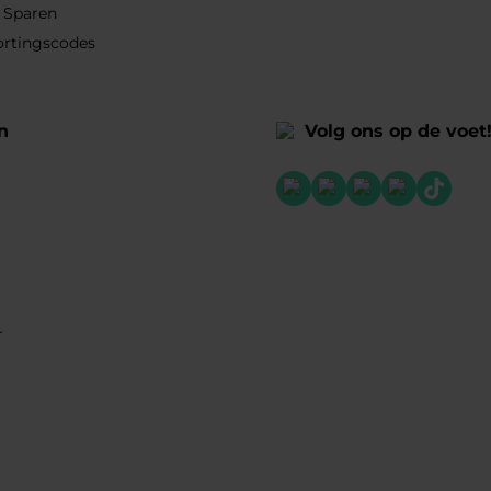
 Sparen
ortingscodes
n
Volg ons op de voet
r