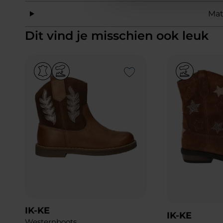
Mat
Dit vind je misschien ook leuk
Add to Wishlist
IK-KE
IK-KE
Westernboots