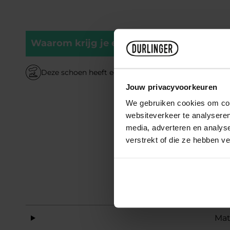
Waarom krijg je er blije voeten van?
Deze schoen heeft een uitneembare binnenzool
Jouw privacyvoorkeuren
We gebruiken cookies om cont
websiteverkeer te analyseren
media, adverteren en analys
verstrekt of die ze hebben v
Mat