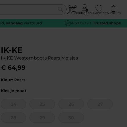
Winkels
Inloggen
Favorieten
Winkeltas
0
eld,
vandaag
verstuurd
4,69⭐⭐⭐⭐⭐
Trusted shops
euw
euw
euw
euw
e
e
e
e
IK-KE
IK-KE Westernboots Paars Meisjes
€
64
,
99
Kleur:
Paars
Kies je maat
24
25
26
27
28
29
30