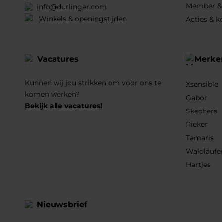
Member &
info@durlinger.com
Winkels & openingstijden
Acties & k
Vacatures
Merke
Kunnen wij jou strikken om voor ons te
Xsensible
komen werken?
Gabor
Bekijk alle vacatures!
Skechers
Rieker
Tamaris
Waldläufe
Hartjes
Nieuwsbrief