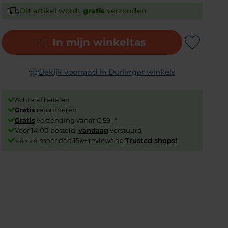
Dit artikel wordt
gratis
verzonden
In mijn winkeltas
Add to Wishlist
Bekijk voorraad in Durlinger winkels
Achteraf betalen
Gratis
retourneren
Gratis
verzending vanaf € 59,-*
Voor 14:00 besteld,
vandaag
verstuurd
⭐⭐⭐⭐⭐ meer dan 15k+ reviews op
Trusted shops!