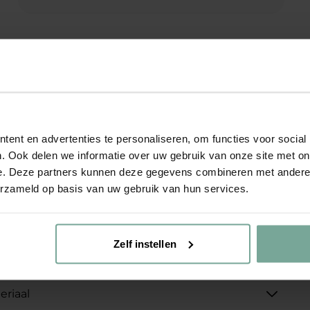
Flitsende metallic paarse westernboot van IK-KE! De
meidenboot is gemaakt van leer en is afgewerkt met
leuke details.
ent en advertenties te personaliseren, om functies voor social
. Ook delen we informatie over uw gebruik van onze site met on
De westernboots hebben een uitneembaar en
e. Deze partners kunnen deze gegevens combineren met andere i
voorgevormd voetbed.
erzameld op basis van uw gebruik van hun services.
Je stapt makkelijk in de schoen door de ritssluiting.
De schoenen zijn daarnaast ook nog voorzien van
een verharde hiel. Dit zorgt voor extra stevigheid
tijdens het lopen!
Zelf instellen
eriaal