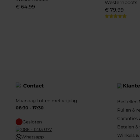
Westernboots
€
64
,
99
€
79
,
99
Contact
Klante
Maandag tot en met vrijdag
Bestellen
08:30 - 17:30
Ruilen & r
Garanties 
Gesloten
Betalen &
088 - 1233 077
Winkels &
Whatsapp