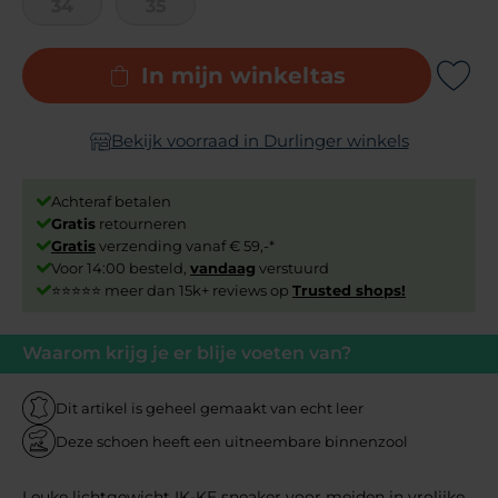
34
35
In mijn winkeltas
Add to Wishli
Bekijk voorraad in Durlinger winkels
Achteraf betalen
Gratis
retourneren
Gratis
verzending vanaf € 59,-*
Voor 14:00 besteld,
vandaag
verstuurd
⭐⭐⭐⭐⭐ meer dan 15k+ reviews op
Trusted shops!
Waarom krijg je er blije voeten van?
Dit artikel is geheel gemaakt van echt leer
Deze schoen heeft een uitneembare binnenzool
Leuke lichtgewicht IK-KE sneaker voor meiden in vrolijke