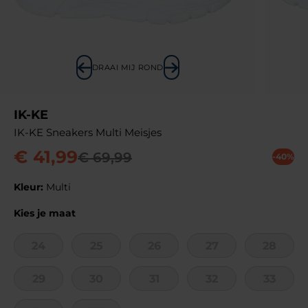
DRAAI MIJ ROND
IK-KE
IK-KE Sneakers Multi Meisjes
€
41
,
99
€
69
,
99
-40%
Kleur:
Multi
Kies je maat
24
25
26
27
28
29
30
31
32
33