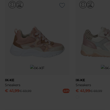
Add to Wishlist
IK-KE
IK-KE
Sneakers
Sneakers
€
41
,
99
€
41
,
99
€
69
,
99
€
69
,
99
-40%