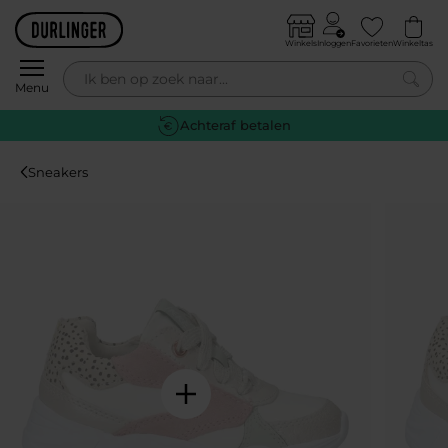
Skip to content
Winkels
Inloggen
Favorieten
Winkeltas
0
Menu
Gratis retournere
Sneakers