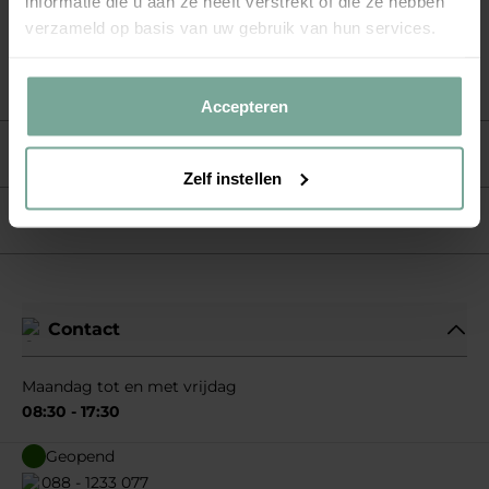
informatie die u aan ze heeft verstrekt of die ze hebben
ijsgel ook geschikt voor de verzorging van spieren en
verzameld op basis van uw gebruik van hun services.
spierkrampen. Gebruiksaanwijzing: aanbrengnen waar
nodig en licht inwrijven. Dit artikel mag niet worden
geruild of geretourneerd.
Accepteren
Materiaal
Zelf instellen
Materiaal
Contact
Maandag tot en met vrijdag
08:30 - 17:30
Geopend
088 - 1233 077