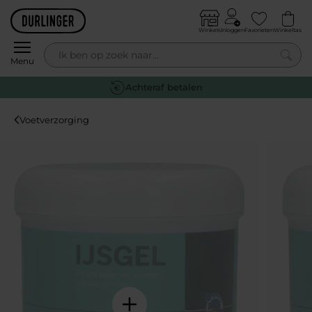
Skip to content
Winkels
Inloggen
Favorieten
Winkeltas
0
Menu
Achteraf betalen
Voetverzorging