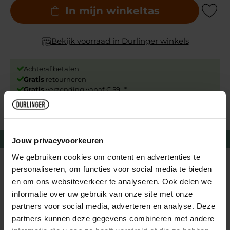
In mijn winkeltas
Add to Wishli
Bekijk voorraad in Durlinger winkels
Achteraf betalen
Gratis
retourneren
Gratis
verzending vanaf € 59,-*
Voor 14:00 besteld,
vandaag
verstuurd
⭐⭐⭐⭐⭐ meer dan 15k+ reviews op
Trusted shops!
Waarom krijg je er blije voeten van?
Jouw privacyvoorkeuren
We gebruiken cookies om content en advertenties te
Maak je voeten én spieren weer blij met onze ijsgel! De
personaliseren, om functies voor social media te bieden
blauwe gel bevat de werkende bestandsdelen kamfer en
en om ons websiteverkeer te analyseren. Ook delen we
menthol, dit maakt de gel geschikt voor jeuk, zweet en
informatie over uw gebruik van onze site met onze
warme voeten. Door de unieke samenstelling van
partners voor social media, adverteren en analyse. Deze
exctracten wordt de gel snel door de huid opgenomen en
partners kunnen deze gegevens combineren met andere
wordt deze langdurig verkoeld en verfrist. Daarom is de