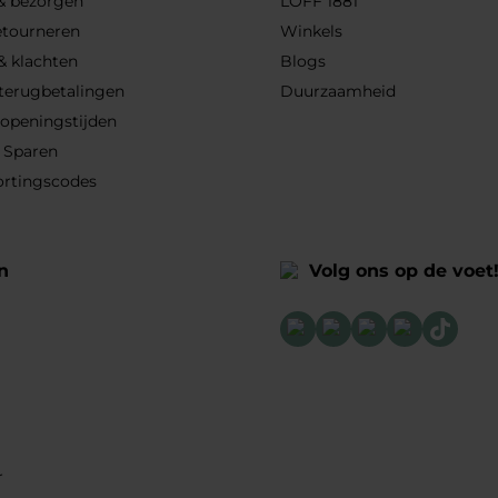
 & bezorgen
LOFF 1881
etourneren
Winkels
& klachten
Blogs
 terugbetalingen
Duurzaamheid
 openingstijden
 Sparen
ortingscodes
n
Volg ons op de voet
r