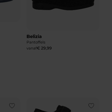
Belizia
Pantoffels
vanaf
€
29
,
99
Add to Wishlist
Add to Wishlist