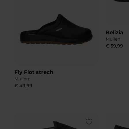
Belizia
Muilen
€
59
,
99
Fly Flot strech
Muilen
€
49
,
99
Add to Wishlist