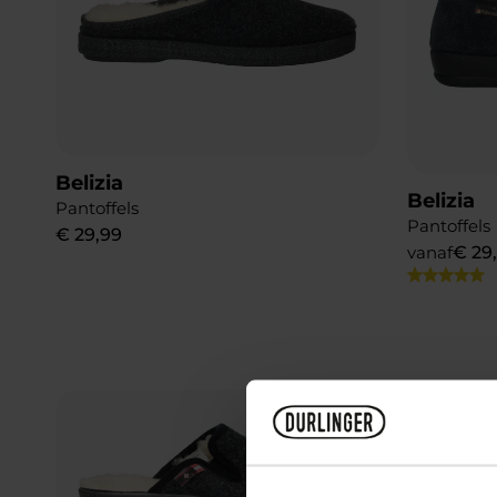
Belizia
Belizia
Pantoffels
Pantoffels
€
29
,
99
vanaf
€
29
Add to Wishlist