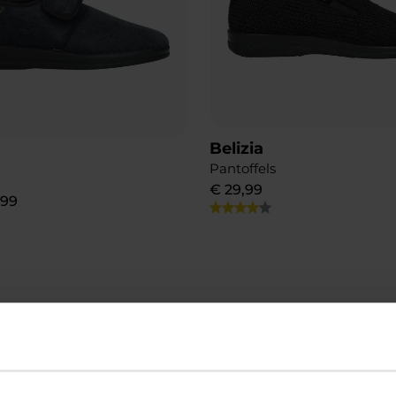
Belizia
Pantoffels
€
29
,
99
,
99
Add to Wishlist