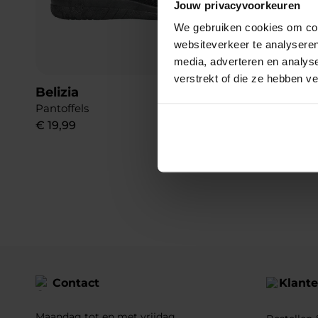
Jouw privacyvoorkeuren
We gebruiken cookies om cont
websiteverkeer te analyseren
media, adverteren en analys
verstrekt of die ze hebben v
Belizia
Belizia
Pantoffels
Pantoffels
€
19
,
99
€
39
,
99
Contact
Klante
Maandag tot en met vrijdag