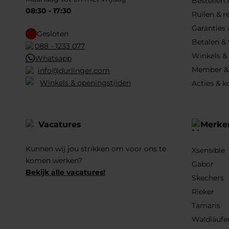
Bestellen
08:30 - 17:30
Ruilen & r
Garanties 
Gesloten
Betalen &
088 - 1233 077
Winkels &
Whatsapp
Member &
info@durlinger.com
Winkels & openingstijden
Acties & k
Vacatures
Merke
Kunnen wij jou strikken om voor ons te
Xsensible
komen werken?
Gabor
Bekijk alle vacatures!
Skechers
Rieker
Tamaris
Waldläufe