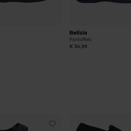
Belizia
Pantoffels
€
34
,
99
Add to Wishlist