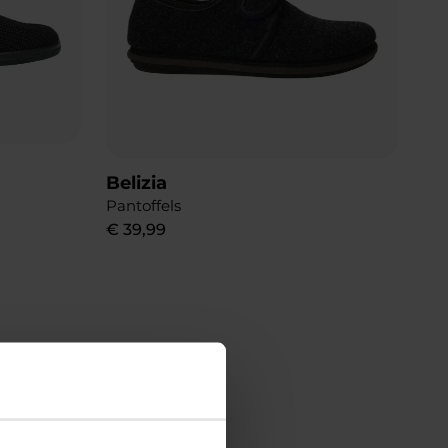
Belizia
Pantoffels
€
39
,
99