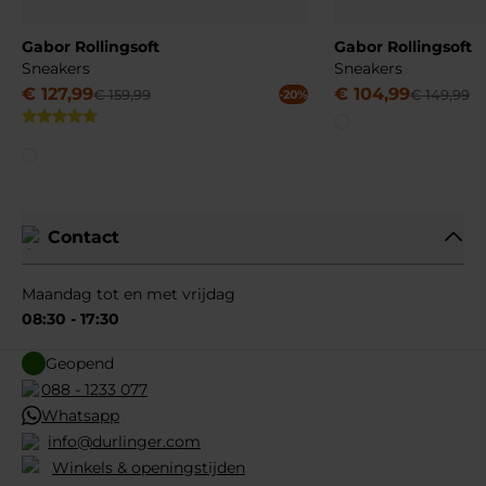
Gabor Rollingsoft
Gabor Rollingsoft
Sneakers
Sneakers
€
127
,
99
€
104
,
99
€
159
,
99
€
149
,
99
-20%
Contact
Maandag tot en met vrijdag
08:30 - 17:30
Geopend
088 - 1233 077
Whatsapp
info@durlinger.com
Winkels & openingstijden