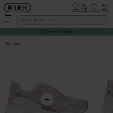
Skip to content
Winkels
Inloggen
Favorieten
Winkeltas
0
Menu
Achteraf betalen
Comfort