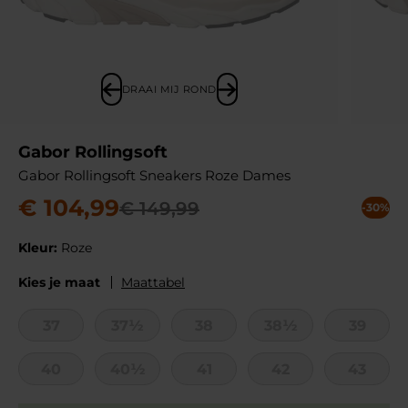
DRAAI MIJ ROND
Gabor Rollingsoft
Gabor Rollingsoft Sneakers Roze Dames
€
104
,
99
€
149
,
99
-30%
Kleur:
Roze
Kies je maat
Maattabel
37
37½
38
38½
39
40
40½
41
42
43