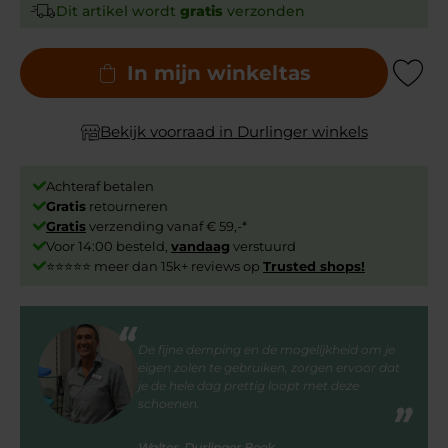
Dit artikel wordt
gratis
verzonden
In mijn winkeltas
Add to Wishli
Bekijk voorraad in Durlinger winkels
Achteraf betalen
Gratis
retourneren
Gratis
verzending vanaf € 59,-*
Voor 14:00 besteld,
vandaag
verstuurd
⭐⭐⭐⭐⭐ meer dan 15k+ reviews op
Trusted shops!
De fijne demping en de mogelijkheid om je
eigen zolen te gebruiken, zorgen ervoor dat
je de hele dag prettig loopt met deze
schoenen.
Walter, Durlinger Beek