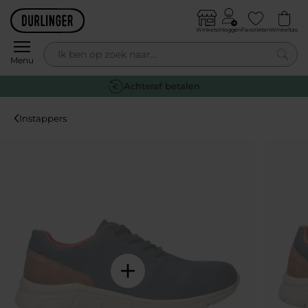
Skip to content
Winkels
Inloggen
Favorieten
Winkeltas
0
Menu
Gratis retourneren
Instappers