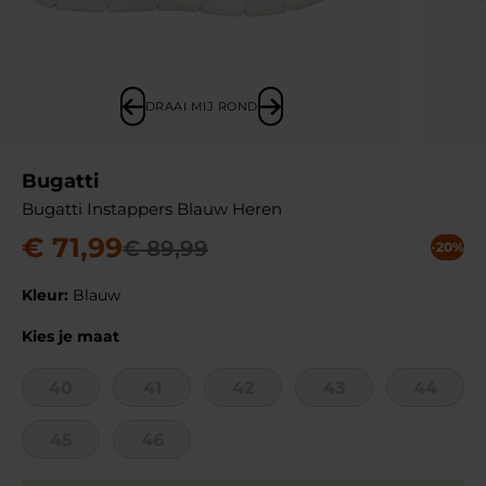
DRAAI MIJ ROND
Bugatti
Bugatti Instappers Blauw Heren
€
71
,
99
€
89
,
99
-20%
Kleur:
Blauw
Kies je maat
40
41
42
43
44
45
46