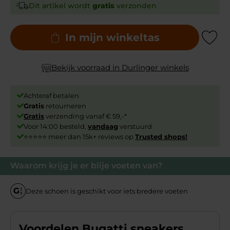
Dit artikel wordt
gratis
verzonden
In mijn winkeltas
Add to Wishli
Bekijk voorraad in Durlinger winkels
Achteraf betalen
Gratis
retourneren
Gratis
verzending vanaf € 59,-*
Voor 14:00 besteld,
vandaag
verstuurd
⭐⭐⭐⭐⭐ meer dan 15k+ reviews op
Trusted shops!
Waarom krijg je er blije voeten van?
Deze schoen is geschikt voor iets bredere voeten
Voordelen Bugatti sneakers