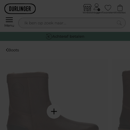
Skip to content
Winkels
Inloggen
Favorieten
Winkeltas
0
Menu
Achteraf betalen
Boots