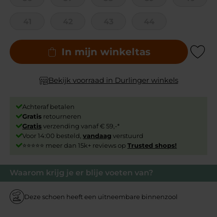
41
42
43
44
In mijn winkeltas
Add to Wishli
Bekijk voorraad in Durlinger winkels
Achteraf betalen
Gratis
retourneren
Gratis
verzending vanaf € 59,-*
Voor 14:00 besteld,
vandaag
verstuurd
⭐⭐⭐⭐⭐ meer dan 15k+ reviews op
Trusted shops!
Waarom krijg je er blije voeten van?
Deze schoen heeft een uitneembare binnenzool