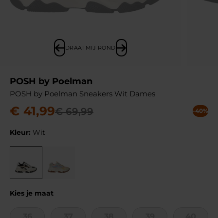
DRAAI MIJ ROND
POSH by Poelman
POSH by Poelman Sneakers Wit Dames
€
41
,
99
€
69
,
99
-40%
Kleur:
Wit
Kies je maat
36
37
38
39
40