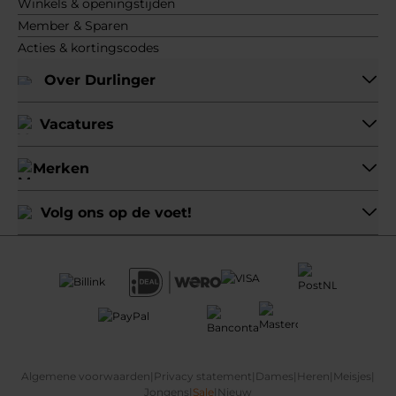
Winkels & openingstijden
Member & Sparen
Acties & kortingscodes
Over Durlinger
Vacatures
Merken
Volg ons op de voet!
Algemene voorwaarden
|
Privacy statement
|
Dames
|
Heren
|
Meisjes
|
Jongens
|
Sale
|
Nieuw