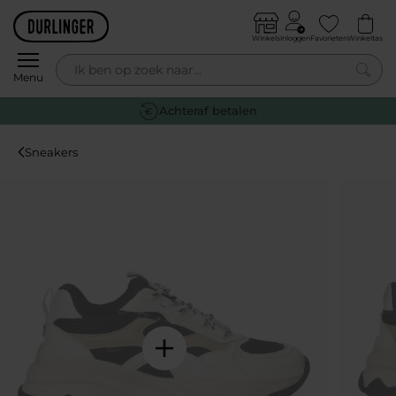
Skip to content
Winkels
Inloggen
Favorieten
Winkeltas
0
Menu
Gratis retournere
Sneakers